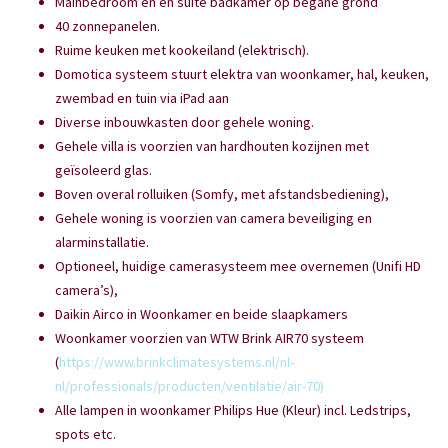
Mainbedroom en en suite badkamer op begane grond
40 zonnepanelen.
Ruime keuken met kookeiland (elektrisch).
Domotica systeem stuurt elektra van woonkamer, hal, keuken,
zwembad en tuin via iPad aan
Diverse inbouwkasten door gehele woning.
Gehele villa is voorzien van hardhouten kozijnen met
geïsoleerd glas.
Boven overal rolluiken (Somfy, met afstandsbediening),
Gehele woning is voorzien van camera beveiliging en
alarminstallatie.
Optioneel, huidige camerasysteem mee overnemen (Unifi HD
camera’s),
Daikin Airco in Woonkamer en beide slaapkamers
Woonkamer voorzien van WTW Brink AIR70 systeem
(
https://www.brinkclimatesystems.nl/nl-
nl/professionals/producten/ventilatie/air-70)
Alle lampen in woonkamer Philips Hue (Kleur) incl. Ledstrips,
spots etc.