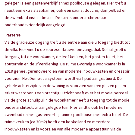
gelegen is een gastenverblijf annex poolhouse gelegen. Hier treft u
naast een extra slaapkamer, ook een sauna, douche, dompelbad en
de zwembad installatie aan. De tuin is onder architectuur
onderhoudsvriendelijk aangelegd.
Parterre
Via de gracieuze opgang treft u de entree aan die u toegang biedt tot
de villa. Hier vindt u de representatieve ontvangsthal. De hal geeft u
toegang tot de woonkamer, de leef keuken, het gasten toilet, het
e
souterrain en de 1
verdieping. De ruime L-vormige woonkamer is in
2018 geheel gerenoveerd en van moderne inbouwkasten en dressoir
voorzien. Het Domotica systeem wordt via I-pad aangestuurd. De
gehele achterzijde van de woning is voorzien van een glazen pui en
erker waardoor u een prachtig uitzicht heeft over het mooie perceel.
Via de grote schuifpui in de woonkamer heeft u toegang tot de mooie
onder architectuur aangelegde tuin. Hier vindt u ook het moderne
zwembad en het gastenverblijf annex poolhouse met extra toilet. De
ruime keuken (ca 30m2) heeft een kookeiland en meerdere
inbouwkasten en is voorzien van alle moderne apparatuur. Via de