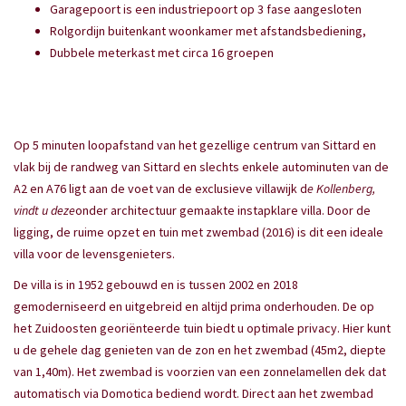
Garagepoort is een industriepoort op 3 fase aangesloten
Rolgordijn buitenkant woonkamer met afstandsbediening,
Dubbele meterkast met circa 16 groepen
Op 5 minuten loopafstand van het gezellige centrum van Sittard en
vlak bij de randweg van Sittard en slechts enkele autominuten van de
A2 en A76 ligt aan de voet van de exclusieve villawijk d
e Kollenberg,
vindt u deze
onder architectuur gemaakte instapklare villa. Door de
ligging, de ruime opzet en tuin met zwembad (2016) is dit een ideale
villa voor de levensgenieters.
De villa is in 1952 gebouwd en is tussen 2002 en 2018
gemoderniseerd en uitgebreid en altijd prima onderhouden. De op
het Zuidoosten georiënteerde tuin biedt u optimale privacy. Hier kunt
u de gehele dag genieten van de zon en het zwembad (45m2, diepte
van 1,40m). Het zwembad is voorzien van een zonnelamellen dek dat
automatisch via Domotica bediend wordt. Direct aan het zwembad