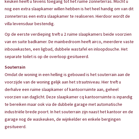
keuken heeft u tevens toegang tot het ruime zonneterras. Mocht u
nog een extra slaapkamer willen hebben is het heel handig om van dit
zonneterras een extra slaapkamer te realiseren. Hierdoor wordt de
villa levensduur bestendig.
Op de eerste verdieping treft u 2 ruime slaapkamers beide voorzien
van en suite badkamer. De mainbedroom heeft airco, meerdere vaste
inbouwkasten, een ligbad, dubbele wastafel en inloopdouche. Het
separate toilet is op de overloop gesitueerd.
Souterrain
Omdat de woning in een helling is gebouwd is het souterrain aan de
voorzijde van de woning gelijk aan het straatniveau. Hier treft u
derhalve een ruime slaapkamer of kantoorruimte aan, geheel
voorzien van daglicht. Deze slaapkamer cq kantoorruimte is inpandig
te bereiken maar ook via de dubbele garage met automatische
industriële brede poort. In het souterrain zijn naast het kantoor en de
garage nog de waskeuken, de wijnkelder en enkele bergingen
gesitueerd.