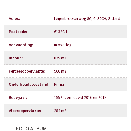
Adres
:
Leijenbroekerweg 86, 6132CH, Sittard
Postcode
:
6132CH
Aanvaarding
:
In overleg
Inhoud
:
875 m3
Perceeloppervlakte
:
960 m2
Onderhoudstoestand
:
Prima
Bouwjaar
:
1952/ vernieuwd 2016 en 2018
Vloeroppervlakte
:
284 m2
FOTO ALBUM