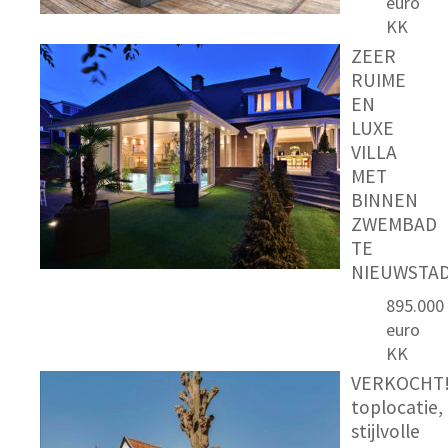
euro
KK
ZEER
RUIME
EN
LUXE
VILLA
MET
BINNEN
ZWEMBAD
TE
NIEUWSTA
895.000
euro
KK
VERKOCHT!
toplocatie,
stijlvolle