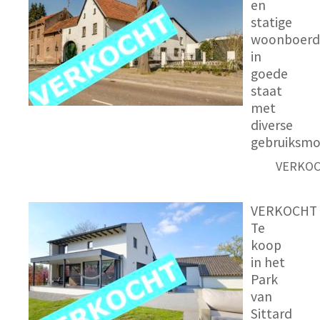
en
statige
woonboerde
in
goede
staat
met
diverse
gebruiksmo
VERKO
VERKOCHT
Te
koop
in het
Park
van
Sittard