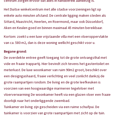
centrum zorgen ervoor dat alles in handbereik aanwezig is.
Het Duitse winkelcentrum met alle stadse voorzieningen ligt op
enkele auto minuten afstand. De centrale ligging maken steden als
Sittard, Maastricht, Heerlen, en Roermond, maar ook Düsseldorf,
Aken en Keulen goed en binnen maximaal 45 minuten bereikbaar.
Kortom: zoekt u een luxe vrijstaande villa met een vloeroppervlakte
van ca. 580 m2, dan is deze woning wellicht geschikt voor u.
Begane grond:
De overdekte entree geeft toegang tot de grote ontvangsthal met
vide en fraaie trappartij. Hier bevindt zich tevens het gastentoilet en
meterkast. De luxe woonkamer van ruim 90m2 groot, beschikt over
een designgashaard, fraaie verlichting en veel zonlicht dankzij de
grote raampartijen rondom. De living en de grote leefkeuken is
voorzien van een hoogwaardige marmeren tegelvloer met
vloerverwarming De woonkamer heeft via een glazen vloer een fraaie
doorkijk naar het onderliggende zwembad.
Tuinkamer en living zijn gescheiden via een ruime schuifpui. De
tuinkamer is voorzien van grote raampartijen met zicht op de tuin.