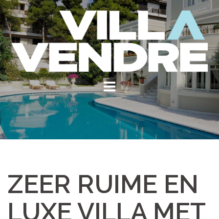
Skip
to
content
ZEER RUIME EN
LUXE VILLA MET