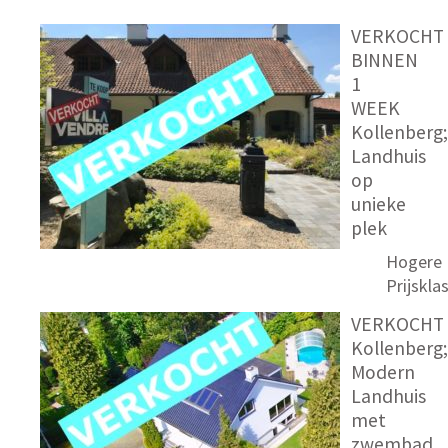
VERKOCHT
BINNEN
1
WEEK
Kollenberg;
Landhuis
op
unieke
plek
Hogere
Prijskla
VERKOCHT
Kollenberg;
Modern
Landhuis
met
zwembad