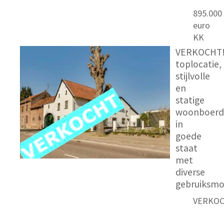
895.000
euro
KK
VERKOCHT!
toplocatie,
stijlvolle
en
statige
woonboerde
in
goede
staat
met
diverse
gebruiksmo
VERKO