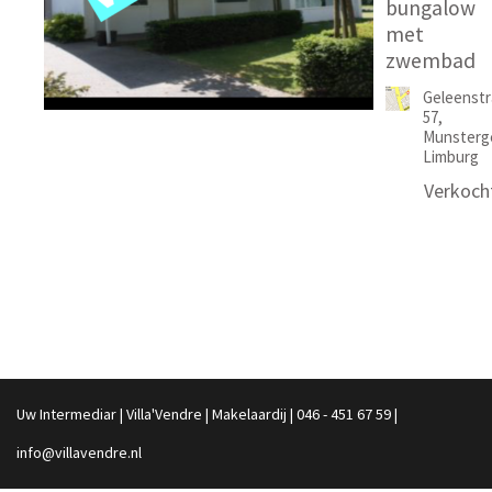
bungalow
met
zwembad
Geleenstr
57,
Munsterg
Limburg
Verkoch
Uw Intermediar | Villa'Vendre | Makelaardij | 046 - 451 67 59 |
info@villavendre.nl