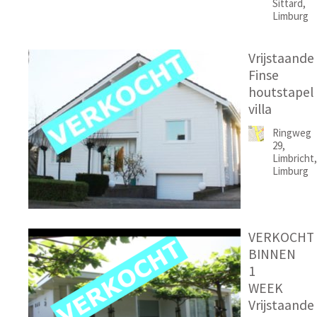
Sittard,
Limburg
Vrijstaande
Finse
houtstapel
villa
Ringweg
29,
Limbricht,
Limburg
VERKOCHT
BINNEN
1
WEEK
Vrijstaande