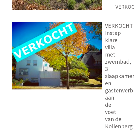
VERKO
VERKOCHT
Instap
klare
villa
met
zwembad,
3
slaapkamer
en
gastenverbl
aan
de
voet
van de
Kollenberg