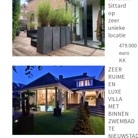
Sittard
op
zeer
unieke
locatie
479.000
euro
KK
ZEER
RUIME
EN
LUXE
VILLA
MET
BINNEN
ZWEMBAD
TE
NIEUWSTA