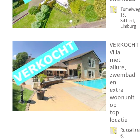
Tomelwe
15,
Sittard,
Limburg
VERKOCHT
Villa
met
allure,
zwembad
en
extra
woonunit
op
top
locatie
Russellaa
6,