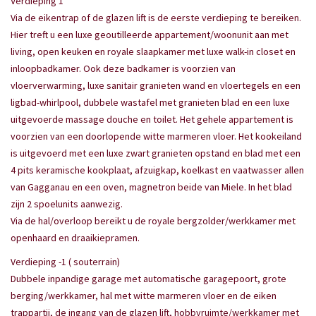
Verdieping 1
Via de eikentrap of de glazen lift is de eerste verdieping te bereiken.
Hier treft u een luxe geoutilleerde appartement/woonunit aan met
living, open keuken en royale slaapkamer met luxe walk-in closet en
inloopbadkamer. Ook deze badkamer is voorzien van
vloerverwarming, luxe sanitair granieten wand en vloertegels en een
ligbad-whirlpool, dubbele wastafel met granieten blad en een luxe
uitgevoerde massage douche en toilet. Het gehele appartement is
voorzien van een doorlopende witte marmeren vloer. Het kookeiland
is uitgevoerd met een luxe zwart granieten opstand en blad met een
4 pits keramische kookplaat, afzuigkap, koelkast en vaatwasser allen
van Gagganau en een oven, magnetron beide van Miele. In het blad
zijn 2 spoelunits aanwezig.
Via de hal/overloop bereikt u de royale bergzolder/werkkamer met
openhaard en draaikiepramen.
Verdieping -1 ( souterrain)
Dubbele inpandige garage met automatische garagepoort, grote
berging/werkkamer, hal met witte marmeren vloer en de eiken
trappartij, de ingang van de glazen lift, hobbyruimte/werkkamer met