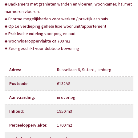
♣ Badkamers met granieten wanden en vloeren, woonkamer, hal met
marmeren vloeren.
♣ Enorme mogelijkheden voor werken / praktijk aan huis .
♣ Op 1e verdieping gehele luxe woonunit/appartement
♣ Praktische indeling voor jong en oud.
♣ Woonvloeroppervlakte ca 700 m2
♣ Zeer geschikt voor dubbele bewoning
Adres
:
Russellaan 6,
Sittard, Limburg
Postcode
:
6132AS
Aanvaarding
:
in overleg
Inhoud
:
1950 m3
Perceeloppervlakte
:
1700 m2